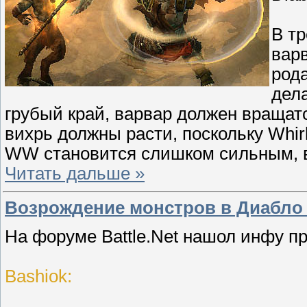
В тр
варв
рода
дел
грубый край, варвар должен враща
вихрь должны расти, поскольку Whir
WW становится слишком сильным, в
Читать дальше »
Возрождение монстров в Диабло
На форуме Battle.Net нашол инфу п
Bashiok: