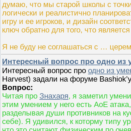
думаю, что мы старой школы с точк
логически и реалистично планироват
игру и ее игроков, и дизайн соотве
ключ обратно для того, что является
Я не буду не соглашаться с … цере
Интересный вопрос про одно из 
Интересный вопрос про
одно из уме
Harvest) задали на форуме Bashiok’у
Вопрос:
Читая про
Знахаря
, я заметил умен
этим умением у него есть AoE атака
разделывая души противников на ку
себе). Я удивился, к которму типу у
что это считают физическим по оче