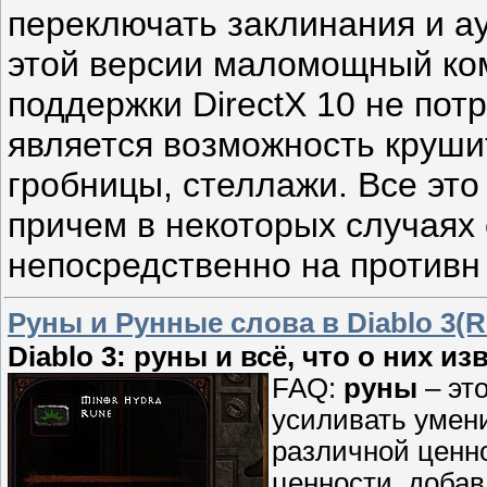
переключать заклинания и 
этой версии маломощный ком
поддержки DirectX 10 не по
является возможность круши
гробницы, стеллажи. Все это
причем в некоторых случаях
непосредственно на против
Руны и Рунные слова в Diablo 3(R
Diablo 3: руны и всё, что о них из
FAQ:
руны
– эт
усиливать умени
различной ценно
ценности, доба