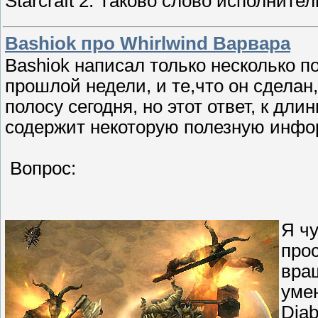
Starcraft 2. Таково слово исполните
Bashiok про Whirlwind Варвара
Bashiok написал только несколько по
прошлой недели, и те,что он сделан
полосу сегодня, но этот ответ, к дл
содержит некоторую полезную инф
Вопрос:
Я чу
про
вращ
умен
Diab